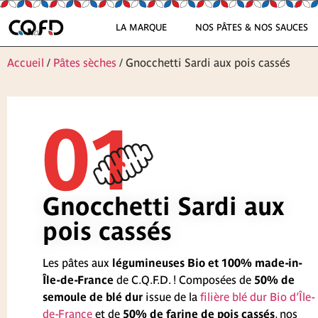
LA MARQUE
NOS PÂTES & NOS SAUCES
Accueil
/
Pâtes sèches
/ Gnocchetti Sardi aux pois cassés
01
Gnocchetti Sardi aux
pois cassés
Les pâtes aux
légumineuses Bio et 100% made-in-
Île-de-France
de C.Q.F.D. ! Composées de
50% de
semoule de blé dur
issue de la
filière blé dur Bio d’Île-
de-France
et de
50% de farine de pois cassés
, nos