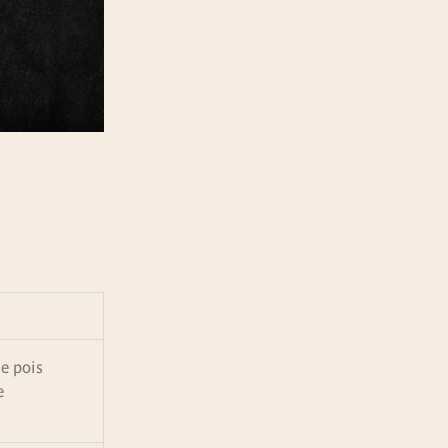
e pois
e