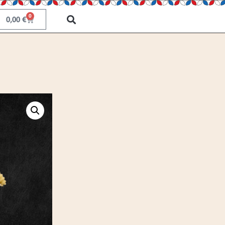
0
0,00
€