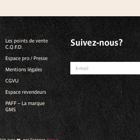
Suivez-nous?
Les points de vente
C.Q.F.D.
Espace pro / Presse
Mentions légales
CGVU
Espace revendeurs
PAFF – La marque
GMS
Fait avec ❤️ par l’agence
Betrue