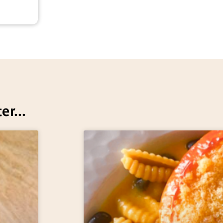
er...