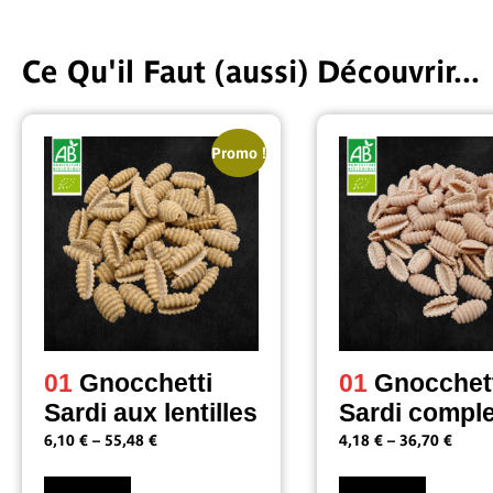
Ce Qu'il Faut (aussi) Découvrir...
Promo !
01
Gnocchetti
01
Gnocchet
Sardi aux lentilles
Sardi compl
Bio
6,10
€
–
55,48
€
4,18
€
–
36,70
€