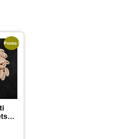
Promo !
ti
ets