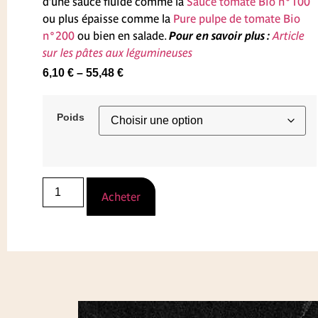
d’une sauce fluide comme la
Sauce tomate Bio n°100
ou plus épaisse comme la
Pure pulpe de tomate Bio
n°200
ou bien en salade.
Pour en savoir plus :
Article
sur les pâtes aux légumineuses
6,10
€
–
55,48
€
Poids
Acheter