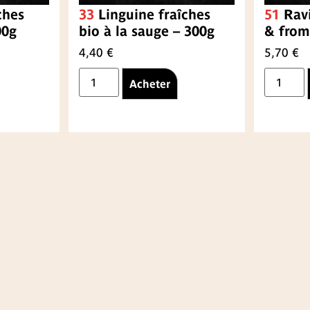
ches
33
Linguine fraîches
51
Ravi
00g
bio à la sauge – 300g
& from
4,40
€
5,70
€
Acheter