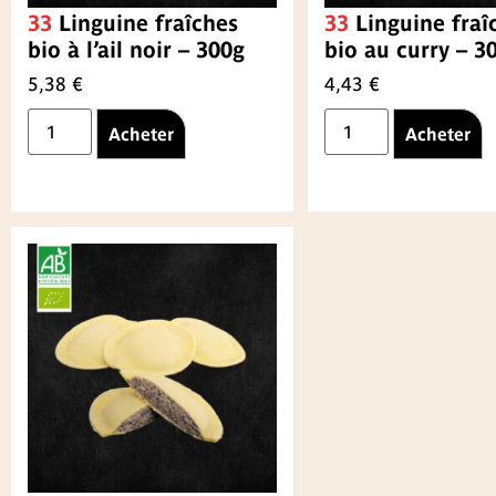
33
Linguine fraîches
33
Linguine fraî
bio à l’ail noir – 300g
bio au curry – 3
5,38
€
4,43
€
Acheter
Acheter