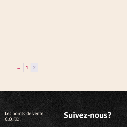
←
1
2
Suivez-nous?
Les points de vente
C.Q.F.D.