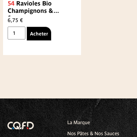
54
Ravioles Bio
Champignons &
fromage
6,75
€
Acheter
La Marque
Nos Pâtes & Nos Sauces