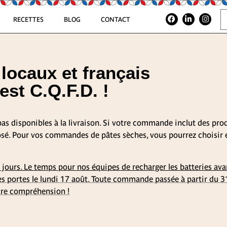
RECETTES
BLOG
CONTACT
locaux et français
est C.Q.F.D. !
 pas disponibles à la livraison. Si votre commande inclut des prod
oposé. Pour vos commandes de pâtes sèches, vous pourrez choisir e
jours. Le temps pour nos équipes de recharger les batteries avan
 ses portes le lundi 17 août. Toute commande passée à partir du 3
otre compréhension !