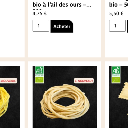
bio à l’ail des ours –
bio – 
300g
4,75
€
5,50
€
Acheter