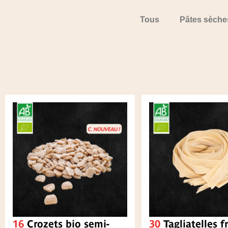
Tous
Pâtes sèche
16
Crozets bio semi-
30
Tagliatelles f