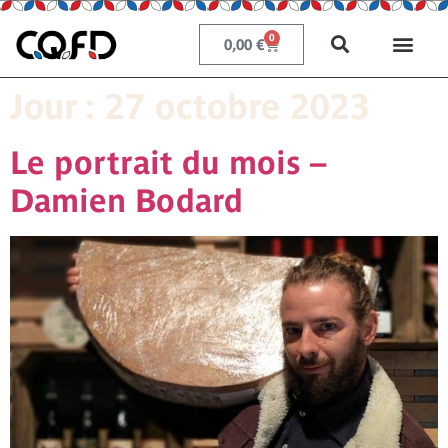
0
0,00
€
Jour :
27 octobre 2023
Le portrait du mois –
Damien Bodard